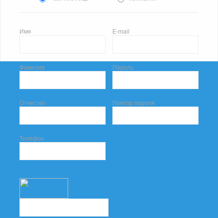
Имя
E-mail
Фамилия
Пароль
Отчество
Повтор пароля
Телефон