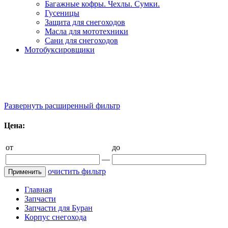
Багажные кофры. Чехлы. Сумки.
Гусеницы
Защита для снегоходов
Масла для мототехники
Сани для снегоходов
Мотобуксировщики
Тел: +7 (910) 827 8039
- Для технических консультаций
Тел.: +7 (910) 827 8039
- Для оптовых закупок
Развернуть расширенный фильтр
Цена:
от
до
—
очистить фильтр
Главная
Запчасти
Запчасти для Буран
Корпус снегохода