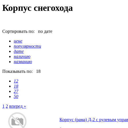
Корпус снегохода
Сортировать по:
по дате
цене
популярности
дате
наличию
названию
Показывать по:
18
12
18
27
50
1
2
вперед
»
Корпус (рама) Д-2 с рулевым упра