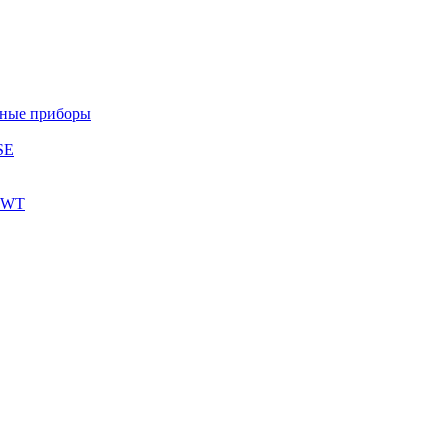
ьные приборы
SE
 SWT