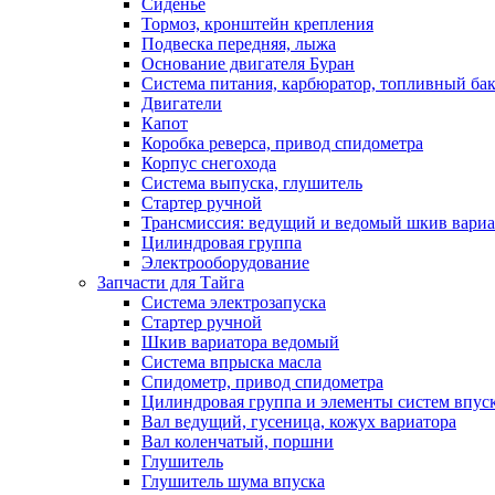
Сиденье
Тормоз, кронштейн крепления
Подвеска передняя, лыжа
Основание двигателя Буран
Система питания, карбюратор, топливный ба
Двигатели
Капот
Коробка реверса, привод спидометра
Корпус снегохода
Система выпуска, глушитель
Стартер ручной
Трансмиссия: ведущий и ведомый шкив вариа
Цилиндровая группа
Электрооборудование
Запчасти для Тайга
Система электрозапуска
Стартер ручной
Шкив вариатора ведомый
Система впрыска масла
Спидометр, привод спидометра
Цилиндровая группа и элементы систем впус
Вал ведущий, гусеница, кожух вариатора
Вал коленчатый, поршни
Глушитель
Глушитель шума впуска