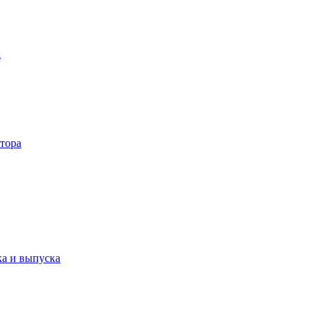
к
тора
ка и выпуска