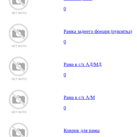
0
Рамка заднего фонаря (рукоятка)
0
Рама к с/х АД/МД
0
Рама к с/х А/М
0
Коврик для рамы