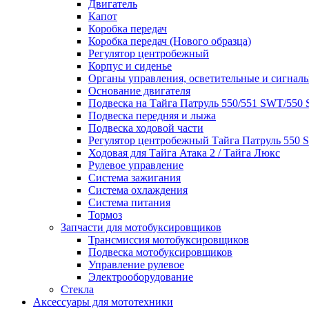
Двигатель
Капот
Коробка передач
Коробка передач (Нового образца)
Регулятор центробежный
Корпус и сиденье
Органы управления, осветительные и сигнал
Основание двигателя
Подвеска на Тайга Патруль 550/551 SWT/550 
Подвеска передняя и лыжа
Подвеска ходовой части
Регулятор центробежный Тайга Патруль 550
Ходовая для Тайга Атака 2 / Тайга Люкс
Рулевое управление
Система зажигания
Система охлаждения
Система питания
Тормоз
Запчасти для мотобуксировщиков
Трансмиссия мотобуксировщиков
Подвеска мотобуксировщиков
Управление рулевое
Электрооборудование
Стекла
Аксессуары для мототехники