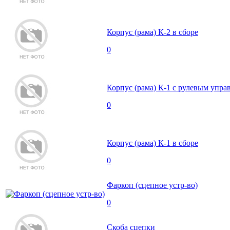
Корпус (рама) К-2 в сборе
0
Корпус (рама) К-1 с рулевым упра
0
Корпус (рама) К-1 в сборе
0
Фаркоп (сцепное устр-во)
0
Скоба сцепки